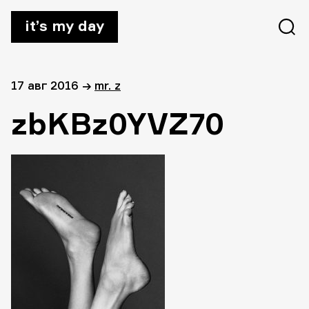
it’s my day
17 авг 2016
→
mr. z
zbKBz0YVZ70