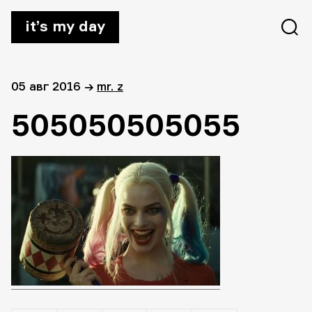
it’s my day
05 авг 2016
→
mr. z
505050505055