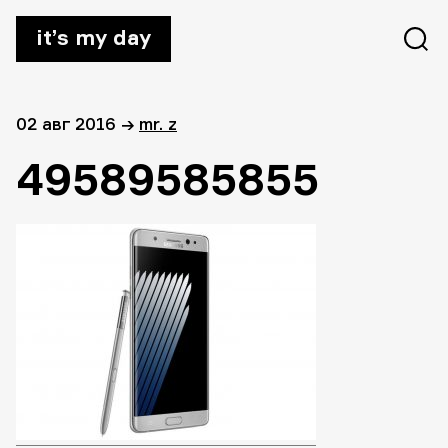
it’s my day
02 авг 2016
→
mr. z
49589585855