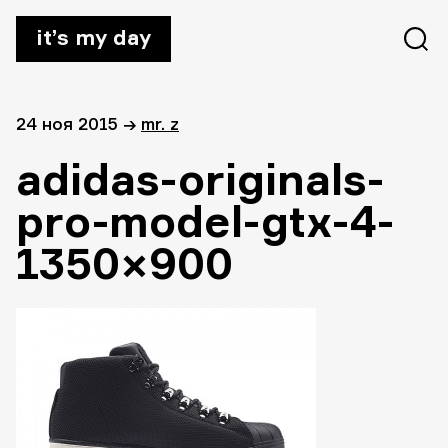
it’s my day
24 ноя 2015
→
mr. z
adidas-originals-
pro-model-gtx-4-
1350×900