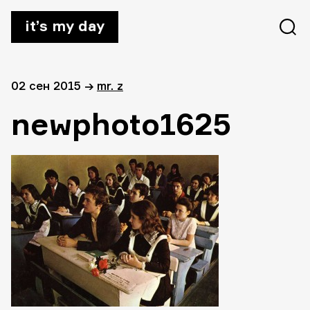
it’s my day
02 сен 2015
→
mr. z
newphoto1625