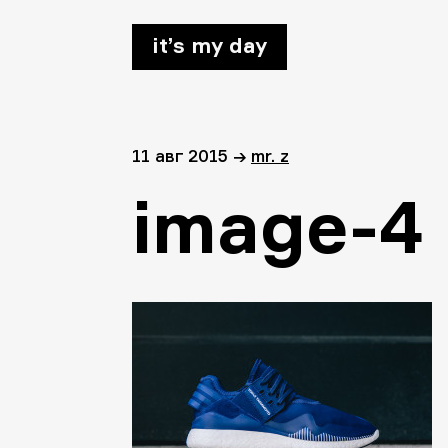
it’s my day
11 авг 2015
→
mr. z
image-4