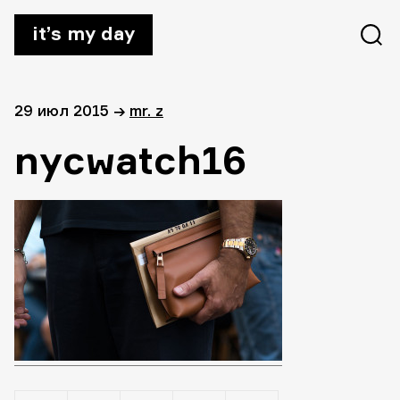
it’s my day
29 июл 2015
→
mr. z
nycwatch16