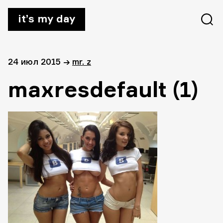
it’s my day
24 июл 2015
→
mr. z
maxresdefault (1)