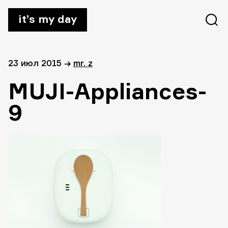
it’s my day
23 июл 2015
→
mr. z
MUJI-Appliances-
9