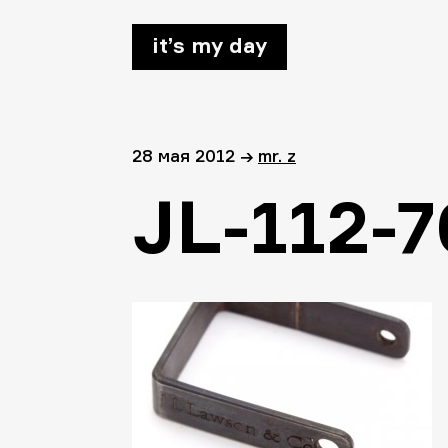
it’s my day
28 мая 2012
→
mr. z
JL-112-7