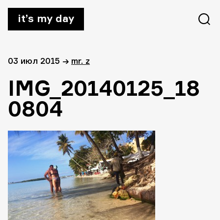
it’s my day
03 июл 2015
→
mr. z
IMG_20140125_18
0804