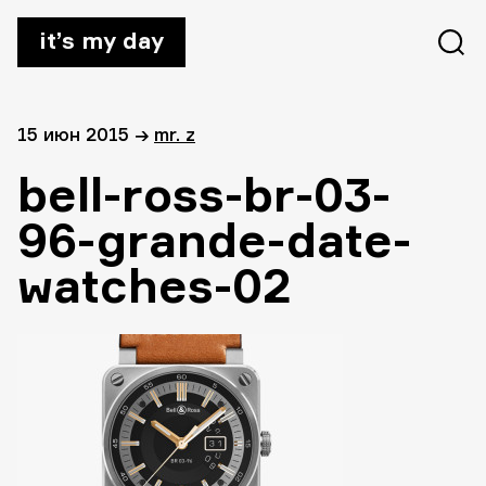
it’s my day
15 июн 2015
→
mr. z
bell-ross-br-03-
96-grande-date-
watches-02