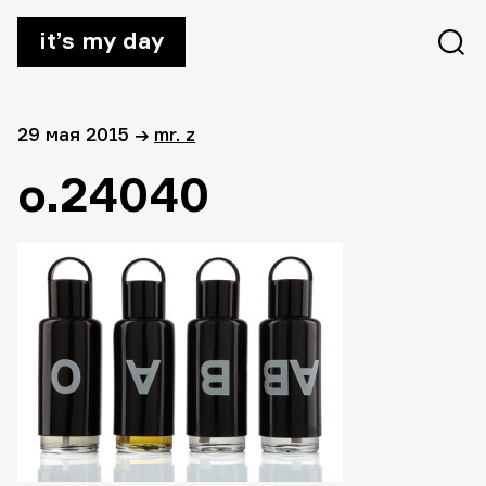
it’s my day
29 мая 2015
→
mr. z
o.24040