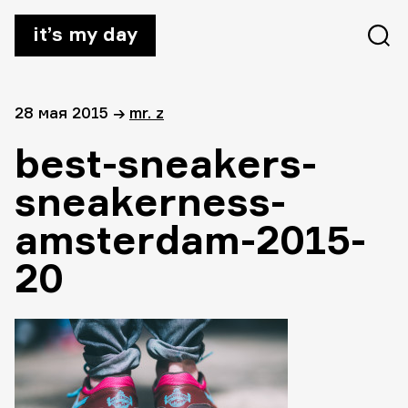
it’s my day
28 мая 2015
→
mr. z
best-sneakers-
sneakerness-
amsterdam-2015-
20