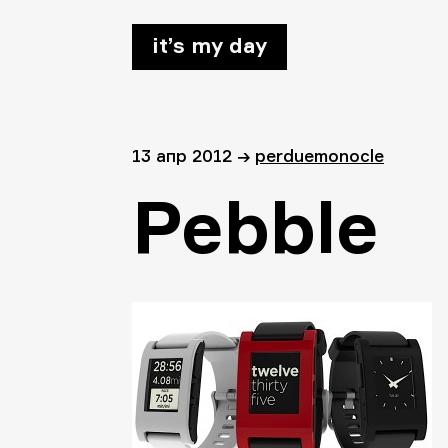
it’s my day
13 апр 2012
→
perduemonocle
Pebble