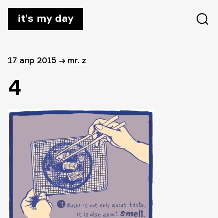
it’s my day
17 апр 2015
→
mr. z
4