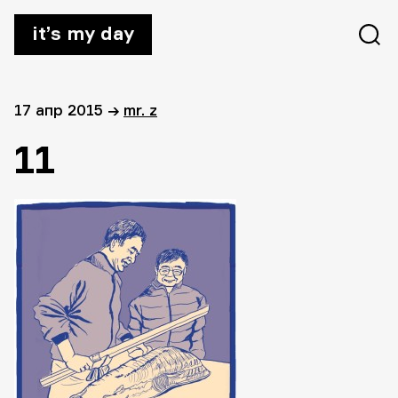
it’s my day
17 апр 2015
→
mr. z
11