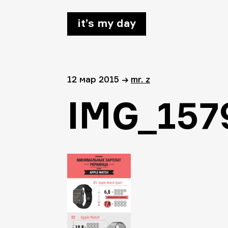
it’s my day
12 мар 2015
→
mr. z
IMG_157