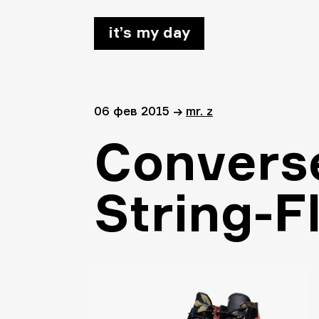
it’s my day
06 фев 2015
→
mr. z
Converse
String-F