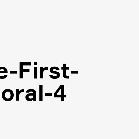
-First-
loral-4