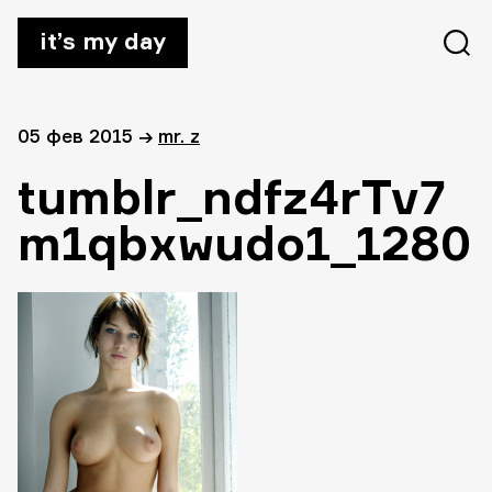
it’s my day
05 фев 2015
→
mr. z
tumblr_ndfz4rTv7
m1qbxwudo1_1280