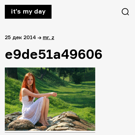
it’s my day
25 дек 2014
→
mr. z
e9de51a49606