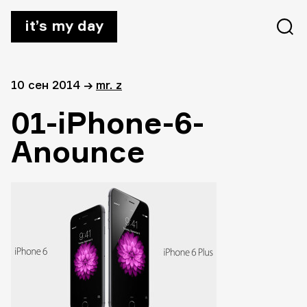
it’s my day
10 сен 2014
→
mr. z
01-iPhone-6-
Anounce