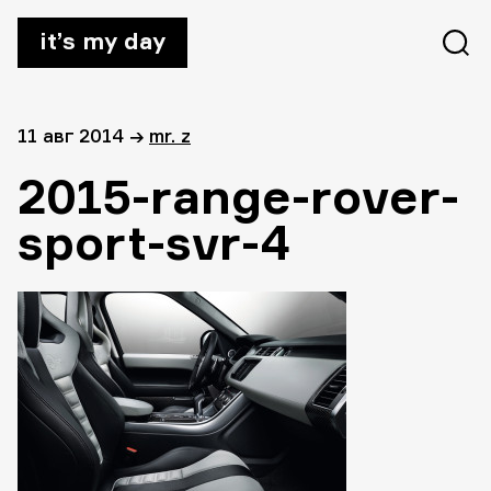
it’s my day
11 авг 2014
→
mr. z
2015-range-rover-
sport-svr-4