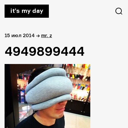
it’s my day
15 июл 2014
→
mr. z
4949899444