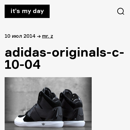
it’s my day
10 июл 2014
→
mr. z
adidas-originals-c-
10-04