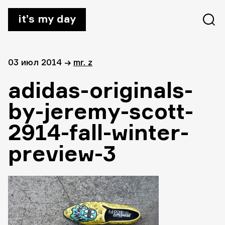
it’s my day
03 июл 2014
→
mr. z
adidas-originals-
by-jeremy-scott-
2914-fall-winter-
preview-3