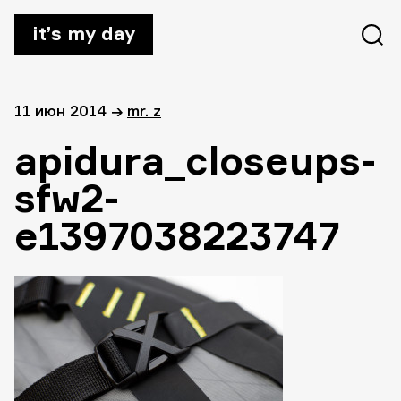
it’s my day
11 июн 2014
→
mr. z
apidura_closeups-
sfw2-
e1397038223747