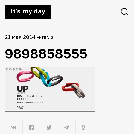
it’s my day
21 мая 2014
→
mr. z
9898858555