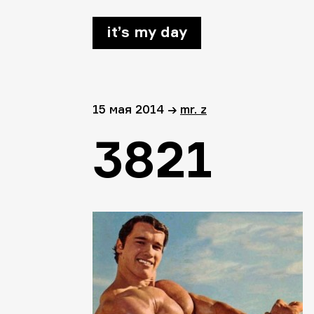
it’s my day
15 мая 2014
→
mr. z
3821