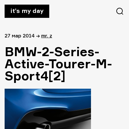
it’s my day
27 мар 2014
→
mr. z
BMW-2-Series-
Active-Tourer-M-
Sport4[2]