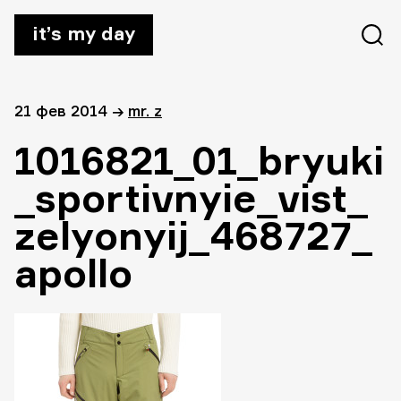
it’s my day
21 фев 2014
→
mr. z
1016821_01_bryuki
_sportivnyie_vist_
zelyonyij_468727_
apollo