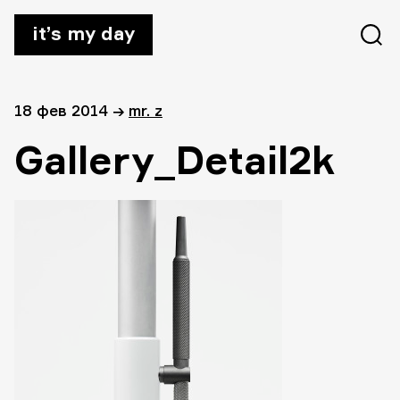
it’s my day
18 фев 2014
→
mr. z
Gallery_Detail2k