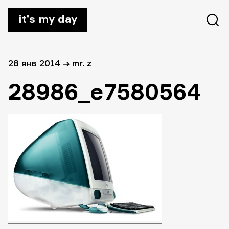
it’s my day
28 янв 2014
→
mr. z
28986_e7580564