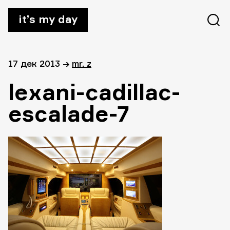
it’s my day
17 дек 2013
→
mr. z
lexani-cadillac-
escalade-7