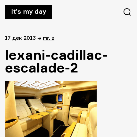
it’s my day
17 дек 2013
→
mr. z
lexani-cadillac-
escalade-2