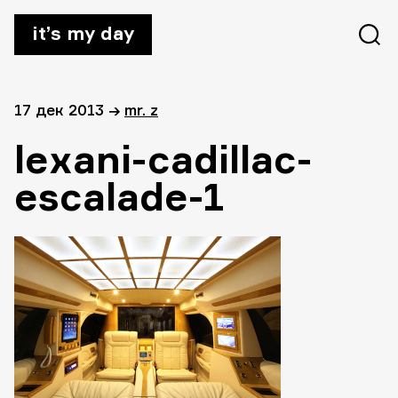
it’s my day
17 дек 2013
→
mr. z
lexani-cadillac-
escalade-1