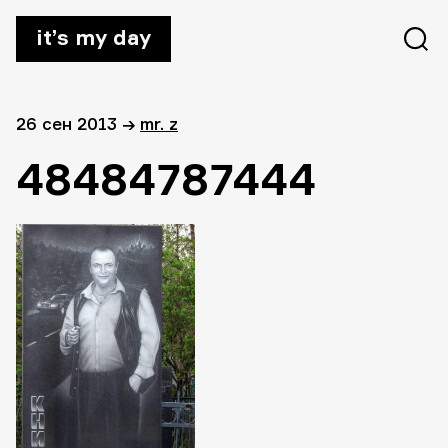
it’s my day
26 сен 2013
→
mr. z
48484787444