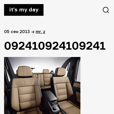
it’s my day
05 сен 2013
→
mr. z
092410924109241