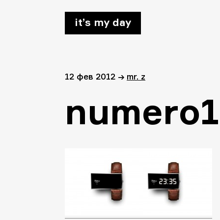
it’s my day
12 фев 2012
→
mr. z
numero1