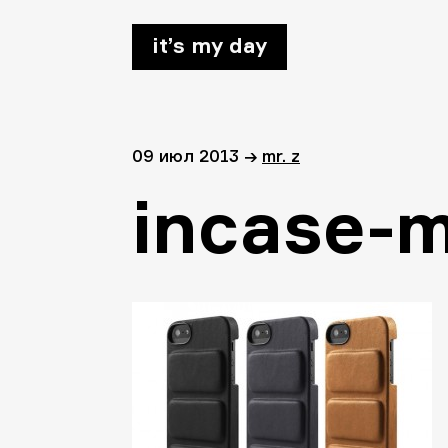
it’s my day
09 июл 2013
→
mr. z
incase-