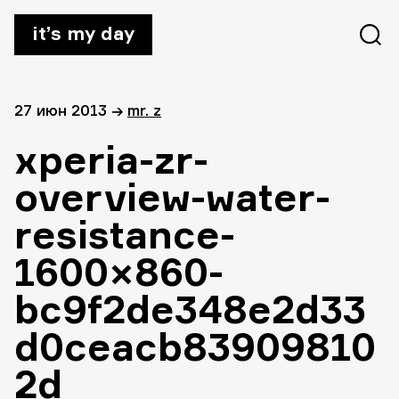
it’s my day
27 июн 2013
→
mr. z
xperia-zr-
overview-water-
resistance-
1600×860-
bc9f2de348e2d33
d0ceacb83909810
2d