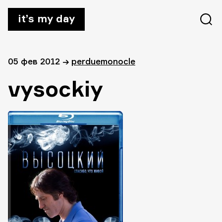
it’s my day
05 фев 2012
→
perduemonocle
vysockiy