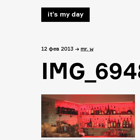
it’s my day
12 фев 2013
→
mr. w
IMG_694