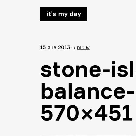
it’s my day
15 янв 2013
→
mr. w
stone-is
balance-
570×451