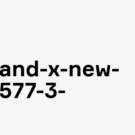
land-x-new-
577-3-