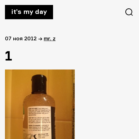
it’s my day
07 ноя 2012
→
mr. z
1