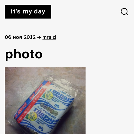
it’s my day
06 ноя 2012
→
mrs.d
photo