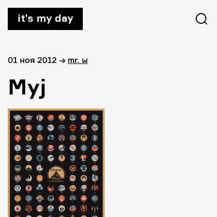
it’s my day
01 ноя 2012
→
mr. w
Myj