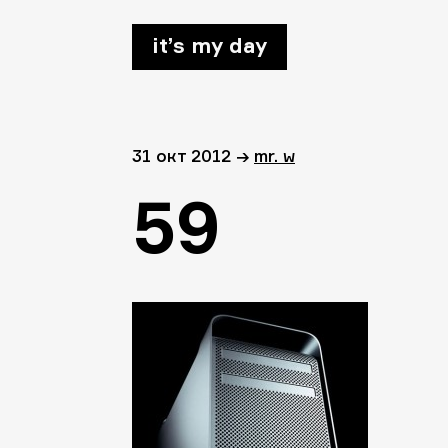
it’s my day
31 окт 2012
→
mr. w
59