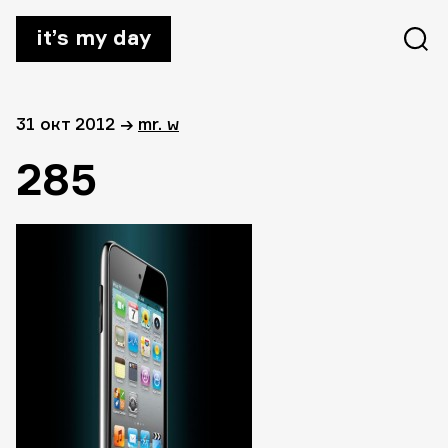
it’s my day
31 окт 2012
→
mr. w
285