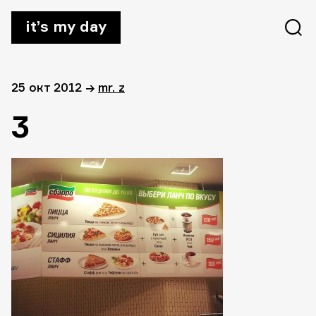
it’s my day
25 окт 2012
→
mr. z
3